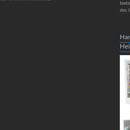
biet
des J
Han
He