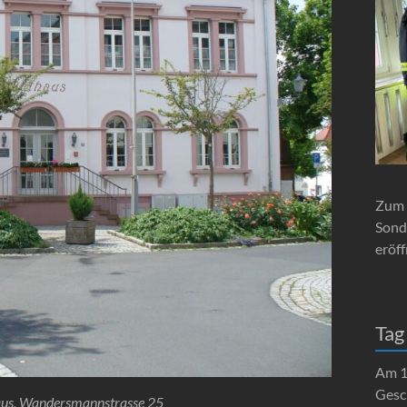
Zum 
Sond
eröff
Tag
Am 1
Gesc
aus, Wandersmannstrasse 25