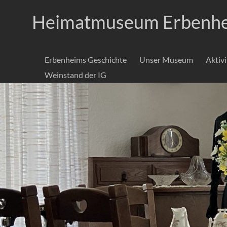
Zum
Inhalt
Heimatmuseum Erbenh
springen
Erbenheims Geschichte
Unser Museum
Aktiv
Weinstand der IG